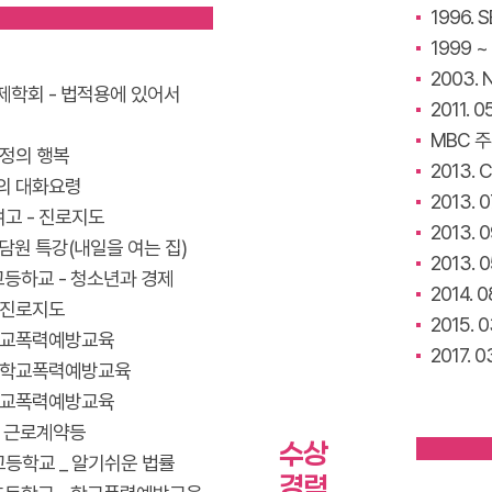
1996.
1999 
2003.
문제학회 - 법적용에 있어서
2011. 
MBC 
가정의 행복
2013.
의 대화요령
2013.
광여고 - 진로지도
2013.
상담원 특강(내일을 여는 집)
2013. 
송고등하교 - 청소년과 경제
2014.
 진로지도
2015.
 학교폭력예방교육
2017. 
- 학교폭력예방교육
 학교폭력예방교육
, 근로계약등
수상
건고등학교 _ 알기쉬운 법률
경력