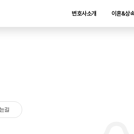
변호사소개
이혼&상
인사말
이혼
변호사소개
위자료
찾아오시는길
재산분할
친권/양육
성년후견
는길
상속