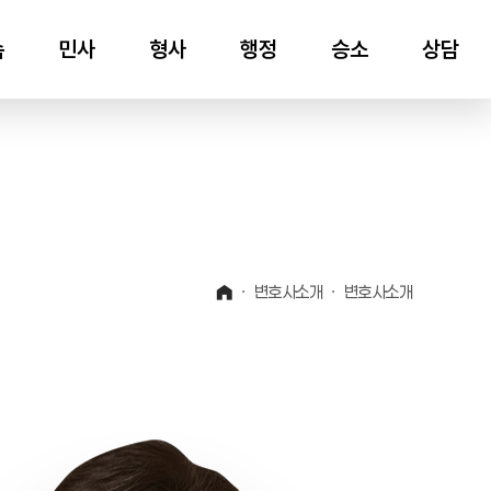
속
민사
형사
행정
승소
상담
대여금
사기죄
부당해고
승소
상담
부당이득금
횡령죄
운전면허취소
손해배상
폭행죄
영업정지
변호사소개
변호사소개
권
물품대금
성범죄
유족보상금
유언대용신탁
음주운전