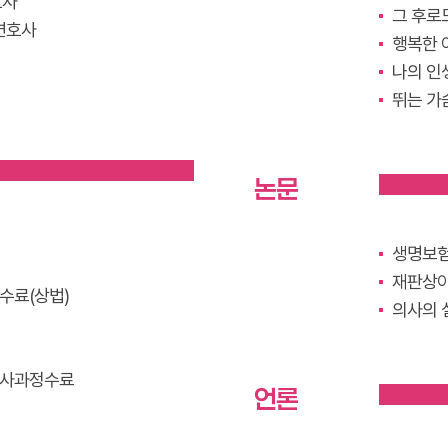
호사
그 후로
변호사
행복한 
나의 인
뛰는 가
논문
생명보
재판상
수료(상법)
의사의 
박사과정수료
언론