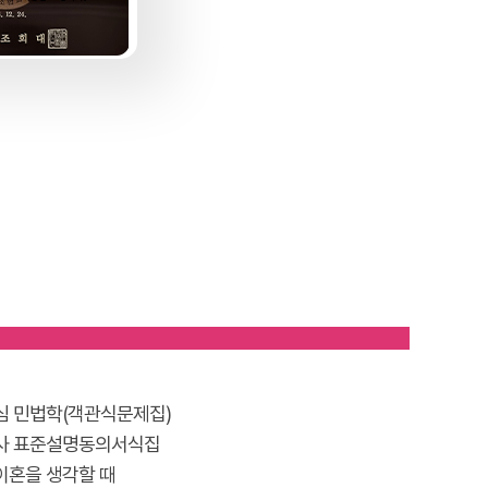
심 민법학(객관식문제집)
사 표준설명동의서식집
이혼을 생각할 때