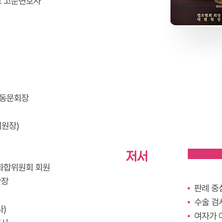
학초 고문변호사
총동문회장
위원장)
저서
대화합위원회 회원
단장
판례 중
수술 검
사)
여자가 