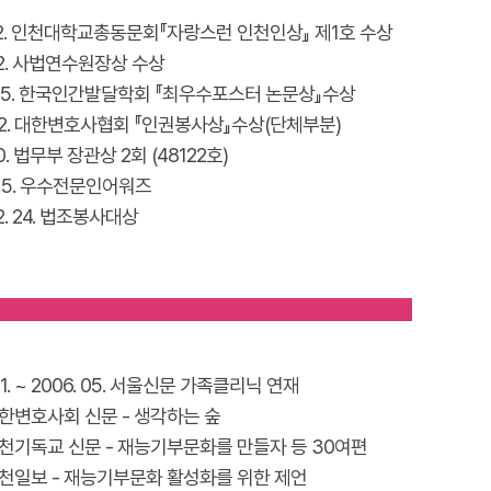
 12. 인천대학교총동문회『자랑스런 인천인상』 제1호 수상
 02. 사법연수원장상 수상
. 05. 한국인간발달학회 『최우수포스터 논문상』수상
 02. 대한변호사협회 『인권봉사상』수상(단체부분)
10. 법무부 장관상 2회 (48122호)
 4. 5. 우수전문인어워즈
12. 24. 법조봉사대상
 01. ~ 2006. 05. 서울신문 가족클리닉 연재
 대한변호사회 신문 - 생각하는 숲
 인천기독교 신문 - 재능기부문화를 만들자 등 30여편
 인천일보 - 재능기부문화 활성화를 위한 제언