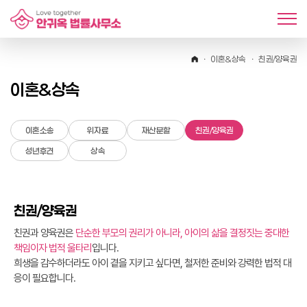
이혼&상속
친권/양육권
이혼&상속
이혼소송
위자료
재산분할
친권/양육권
성년후견
상속
친권/양육권
친권과 양육권은
단순한 부모의 권리가 아니라, 아이의 삶을 결정짓는 중대한
책임이자 법적 울타리
입니다.
희생을 감수하더라도 아이 곁을 지키고 싶다면, 철저한 준비와 강력한 법적 대
응이 필요합니다.